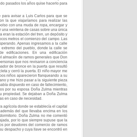
ndo pasados los años quise hacerlo para
e para avisar a Luis Carlos para que se
 la que viajaríamos para realizar las
bolso con una muda de ropa, encargar y
or
una veintena de casas sobre una única
da eran la
estación del tren, un depósito y
pocos metros el
comienzo del campo. Las
 esperando. Apenas
ingresamos a la calle
o extremo del pueblo,
donde la calle se
de edificaciones. En una edificación
del almacén de ramos generales que Don
ersonas que nos revisaron a conciencia
ador de bronce en la puerta que resultó
icleta y cerró la puerta. El niño mayor me
mbos niños aparecieron flanqueando a su
ano y me hizo pasar a la siguiente pieza
bía dispuesto en caso de fallecimiento,
dos
por su esposa Doña Zulma mientras
su propiedad.
Se dejaban a Doña Zulma
las en caso de necesidad.
va agrícola donde se establecía el capital
, además del que llevaba encima en los
 dormitorio. Doña Zulma no me comentó
lajada, por lo que siempre supuse que la
os por deudores del comercio de ramos
 su despacho y cuya llave se encontró en