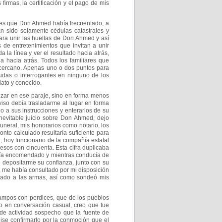
as firmas, la certificación y el pago de mis
res que Don Ahmed había frecuentado, a
n sido solamente cédulas catastrales y
ara unir las huellas de Don Ahmed y así
as de
entretenimientos que invitan a unir
a la línea y
ver el resultado hacia atrás,
da hacia atrás.
Todos los familiares que
 cercano. Apenas uno
o dos puntos para
dudas o interrogantes en
ninguno de los
ato y conocido.
ar en ese paraje, sino en forma menos
viso debía trasladarme al lugar en forma
 a sus instrucciones y enterarlos de su
nevitable juicio sobre Don Ahmed, dejo
funeral, mis honorarios como notario, los
monto
calculado resultaría suficiente para
z, hoy
funcionario de la compañía estatal
 pesos con
cincuenta. Esta cifra duplicaba
ía
encomendado y mientras conducía de
e
depositarme su confianza, junto con su
s, me
había consultado por mi disposición
onado a las armas, así
como sondeó mis
ampos con perdices, que de los pueblos
o en conversación casual, creo que fue
de actividad sospecho que la fuente de
ise confirmarlo por la conmoción que el