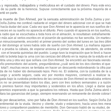
 y reposada, trabajadora y meticulosa en el
cuidado del dinero. Para este encu
 de su parte de la herencia. Supuse correctamente
que la próxima mayoría de e
erté en parte.
 la muerte de Don Ahmed, por la sensata
administración de Doña Zulma y por
e Doña Zulma me confesó radiante el origen del dinero
adicional con el que se hab
ue hacía dudar del azar. Cada vez que Don Ahmed se le aparecía
en sus sueños de vi
veces en su sueño no aparecía el difunto. Pero cuando él aparecía
en los sueños, 
 la radio que se escuchaba a toda hora en el almacén, le resultaban
extrañamente 
 más aún al verlos escritos en el pizarrón de quinielas no fue sencilla. Un
martes 
an minuciosamente, encontró el primer premio del sorteo del lunes en las
tres últi
e del domingo al lunes había sido de sueño con Don Ahmed. La mañana siguie
er a
prueba la cábala, de esperar ansiosa al primer cliente, de atenderlo, de entr
a con el
levanta quinielas del pueblo. Luego tuvo la inspiración que le llevó a hac
sitó la boleta
bajo la urna con las cenizas del difunto en la repisa de la estufa en e
tirla una y otra
vez que soñara con Don Ahmed. Se encontró así fascinada viendo
ueño premonitorio del
acierto, preguntándose ¿cuál será de los dos clientes el que
l total?, muchas veces se
tentaba en hacer un descuento redondeando la cifra pa
ada de no haber ido demasiado
lejos. Pero no. El sistema, con la custodia de la u
juego y acierto seguro, cada vez por
montos mayores, comenzó a realizar l
jugada bajo la custodia protectora de las cenizas
de Don Ahmed se realizaba entonc
os no se presentaban todos los días, pero con tres
sorteos semanales y a razón 
e premios fueron muy importantes y sostenidos en los años.
Llegó a darse qu
 premios esperando a que la ganadora los retirara. Hasta que Doña Zulma
abrió
tara las ganancias del juego, siempre reservando un remanente de donde cobrar
No por desaciertos, sino por falta de Don
Ahmed en los sueños. Según Doña Zulm
ntimental de la viuda. Vecino y cliente, viudo y
estanciero, hacía unos tres mes
lores y compartieron pasteles de membrillo. Don
Gervasio habló de su viudez, de 