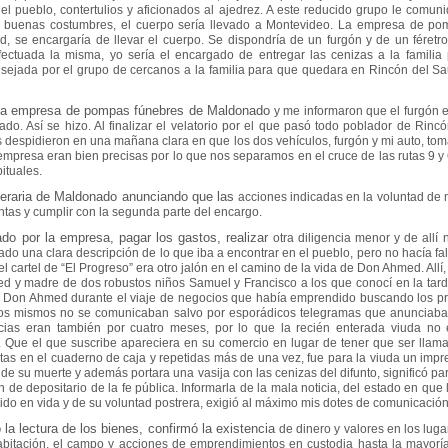
del pueblo,
contertulios y aficionados al ajedrez. A este reducido grupo le com
as buenas costumbres,
el cuerpo sería llevado a Montevideo. La empresa de p
, se encargaría de llevar el
cuerpo. Se dispondría de un furgón y de un féretr
fectuada la misma, yo sería el encargado
de entregar las cenizas a la familia
sejada por el grupo de cercanos a la familia para
que quedara en Rincón del Sa
 la empresa de pompas fúnebres de Maldonado
y me informaron que el furgón 
lado. Así se hizo. Al finalizar el velatorio por el que pasó
todo poblador de Rincó
os despidieron en una mañana clara en que los dos vehículos,
furgón y mi auto, to
mpresa eran bien precisas por lo que nos separamos en el cruce de
las rutas 9 y
ituales.
uneraria de Maldonado anunciando que las
acciones indicadas en la voluntad de m
tas y cumplir con la segunda parte del encargo.
ado por la empresa, pagar los gastos, realizar
otra diligencia menor y de allí
do una clara descripción de lo que iba a encontrar
en el pueblo, pero no hacía f
el cartel de “El Progreso” era otro jalón en el camino
de la vida de Don Ahmed. Allí,
d y madre de dos robustos niños Samuel y Francisco a los
que conocí en la tar
de Don Ahmed durante el viaje de negocios que había emprendido
buscando los pr
os mismos no se comunicaban salvo por esporádicos telegramas que
anunciaba
cias eran también por cuatro meses, por lo que la recién enterada viuda no
s. Que
el que suscribe apareciera en su comercio en lugar de tener que ser llama
itas en el
cuaderno de caja y repetidas más de una vez, fue para la viuda un impr
a de su muerte
y además portara una vasija con las cenizas del difunto, significó pa
n de depositario
de la fe pública. Informarla de la mala noticia, del estado en que
rido en vida y de
su voluntad postrera, exigió al máximo mis dotes de comunicación
a lectura de los bienes, confirmó la existencia
de dinero y valores en los lug
habitación, el campo y acciones de emprendimientos en
custodia hasta la mayorí