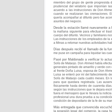
miembro del grupo de gente progresista 
prudencial del velatorio que imponían l
acuerdo a las instrucciones de Don Ahmed
cuando se realizaran las cremaciones. E
quería
acompañar al difunto pero fue acon
asuntos del
negocio.
Desde la estación llamé nuevamente a
la mañana
siguiente para efectuar el tras
cuerpo del difunto.
Vecinos y familiares n
Las instrucciones de los
empleados de la e
a Minas a retomar nuestras
actividades hab
Días después recibí el llamado de la f
me
puse en campaña para liquidar las cuen
Pasé por Maldonado a verificar lo actu
Solís de
Mataojo. Don Ahmed había efectua
generales
pintado de amarillo y verde con 
al frente Doña
Luisa, esposa de Don Ahme
Luisa se enteró por mí del
fallecimiento 
Solís de Mataojo cada cuatro
meses. En l
para que quedara registrada. Las
ausen
físicamente hasta dentro de cuarenta día
según las instrucciones que le dejara escr
fuera el mensajero que le llevara la notici
profesional una dura prueba a su condició
condición de depositario de la fe de su ma
Más entregada que convencida escuchó l
la posesión
legal del comercio, la casa 