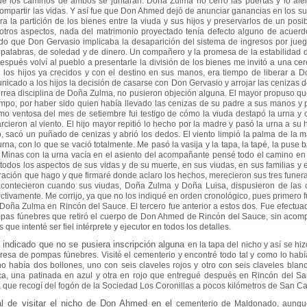
que los caminos de ambos se juntaran. Doña Zulma no cerró
las puertas y lo al
compartir las vidas. Y así fue que Don Ahmed dejó de anunciar
ganancias en los s
a la partición de los bienes entre la viuda y sus hijos y
preservarlos de un posi
 otros aspectos, nada del matrimonio proyectado tenía defecto alguno
de acuerd
do que Don Gervasio implicaba la desaparición del sistema de ingresos por jue
s
palabras, de soledad y de dinero. Un compañero y la promesa de la estabilidad
después
volví al pueblo a presentarle la división de los bienes me invitó a una 
 los hijos ya
crecidos y con el destino en sus manos, era tiempo de liberar a
nicado a los hijos la
decisión de casarse con Don Gervasio y arrojar las ceniza
férrea disciplina de Doña
Zulma, no pusieron objeción alguna. El mayor propuso qu
ampo, por haber sido
quien había llevado las cenizas de su padre a sus manos y 
omo ventosa del mes de
setiembre fui testigo de cómo la viuda destapó la urna 
rcieron al viento. El hijo mayor
repitió lo hecho por la madre y pasó la urna a 
no, sacó un puñado de cenizas y abrió
los dedos. El viento limpió la palma de la 
a urna, con lo que se vació totalmente. Me pasó
la vasija y la tapa, la tapé, la pus
Minas con la urna vacía en el asiento del
acompañante pensé todo el camino en 
 todos los aspectos de sus vidas y de su muerte,
en sus viudas, en sus familias y 
ración que hago y que firmaré donde aclaro los hechos,
merecieron sus tres funera
contecieron cuando sus viudas, Doña Zulma y Doña Luisa,
dispusieron de las
ctivamente. Me corrijo, ya que no los indiqué en orden cronológico,
pues primero f
Doña Zulma en Rincón del Sauce. El tercero fue anterior a estos dos.
Fue efectua
as fúnebres que retiró el cuerpo de Don Ahmed de Rincón del Sauce,
sin acom
s que intenté ser fiel intérprete y ejecutor en todos los detalles.
ndicado que no se pusiera inscripción alguna
en la tapa del nicho y así se h
presa de pompas fúnebres. Visité el cementerio y
encontré todo tal y como lo hab
icho había dos bollones, uno con seis claveles rojos y otro
con seis claveles bla
ca, una patinada en azul y otra en rojo que entregué después en
Rincón del Sa
a que recogí del fogón de la Sociedad Los Coronillas a pocos kilómetros de San
Ca
al de visitar el nicho de Don Ahmed en el
cementerio de Maldonado, aunqu