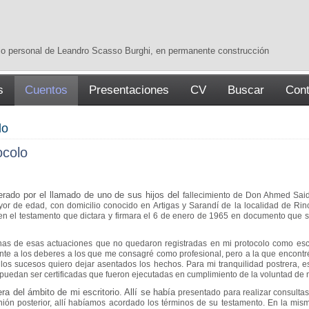
tio personal de Leandro Scasso Burghi, en permanente construcción
s
Cuentos
Presentaciones
CV
Buscar
Cont
lo
ocolo
erado por el llamado de uno de sus hijos del
fallecimiento de Don Ahmed Said
or de edad, con domicilio conocido en Artigas y Sarandí de
la localidad de Ri
en el testamento que dictara y firmara el 6 de enero de 1965 en
documento que se
nas de esas actuaciones que no quedaron
registradas en mi protocolo como esc
iente a los deberes a los que me consagré como
profesional, pero a la que encontré
los sucesos quiero dejar asentados los hechos.
Para mi tranquilidad postrera, 
puedan ser certificadas que fueron ejecutadas en
cumplimiento de la voluntad de
a del ámbito de mi escritorio. Allí se había
presentado para realizar consultas
nión posterior, allí habíamos acordado los
términos de su testamento. En la mis