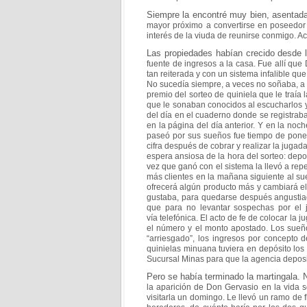
Siempre la encontré muy bien, asentada
mayor
próximo a convertirse en poseedor
interés de la viuda
de reunirse conmigo. Ac
Las propiedades habían crecido desde
fuente de
ingresos a la casa. Fue allí qu
tan reiterada y con
un sistema infalible q
No sucedía siempre, a
veces no soñaba, a 
premio del sorteo de quiniela
que le traía
que le sonaban conocidos al
escucharlos y
del día en el cuaderno donde se
registrab
en la página del día anterior. Y en la
noch
paseó por sus sueños fue tiempo de pon
cifra después de cobrar y realizar la jugad
espera ansiosa de la hora del sorteo: depo
vez que ganó con el sistema la llevó a repe
más clientes en la mañana siguiente al s
ofrecerá algún producto más y cambiará e
gustaba, para quedarse después angusti
que para no levantar sospechas por el 
vía
telefónica. El acto de fe de colocar la 
el número y
el monto apostado. Los sueñ
“arriesgado”, los
ingresos por concepto d
quinielas minuana tuviera en
depósito los
Sucursal Minas para que la agencia
deposi
Pero se había terminado la martingala. 
la
aparición de Don Gervasio en la vida se
visitarla un
domingo. Le llevó un ramo de f