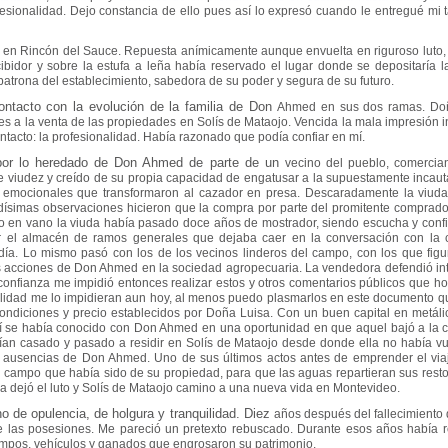
esionalidad. Dejo constancia de ello pues así lo expresó
cuando le entregué mi t
ma en Rincón del Sauce. Repuesta
anímicamente aunque envuelta en riguroso luto
ibidor y sobre la estufa a leña había
reservado el lugar donde se depositaría la
patrona del establecimiento, sabedora de su poder
y segura de su futuro.
ontacto con la evolución de la familia de Don
Ahmed en sus dos ramas. Doñ
tes a la venta de las propiedades en Solís de Mataojo. Vencida
la mala impresión in
ntacto: la profesionalidad. Había razonado que podía confiar en mí.
 por lo heredado de Don Ahmed de parte de un
vecino del pueblo, comercia
te viudez y creído de su propia capacidad de engatusar a la
supuestamente incauta
 emocionales que transformaron al cazador en presa.
Descaradamente la viuda 
udísimas observaciones hicieron que la compra por parte del
promitente comprado
o en vano la viuda había pasado doce años de mostrador,
siendo escucha y conf
r el almacén de ramos generales que dejaba caer en la
conversación con la c
día. Lo mismo pasó con los de los vecinos linderos del campo, con los
que figu
s acciones de Don Ahmed en la sociedad agropecuaria. La vendedora defendió
in
confianza me impidió entonces realizar estos y otros comentarios públicos que h
alidad me lo impidieran aun hoy, al menos puedo plasmarlos en este
documento que
condiciones y precio establecidos por Doña Luisa. Con un buen capital
en metálic
Allí se había conocido con Don Ahmed en una oportunidad en que aquel bajó
a la 
ían casado y pasado a residir en Solís de Mataojo desde donde ella no había v
s ausencias
de Don Ahmed. Uno de sus últimos actos antes de emprender el viaj
el campo que había sido
de su propiedad, para que las aguas repartieran sus restos
a dejó el luto y Solís de
Mataojo camino a una nueva vida en Montevideo.
o de opulencia, de holgura y tranquilidad. Diez
años después del fallecimiento 
s de las posesiones. Me pareció un pretexto rebuscado.
Durante esos años había re
mpos, vehículos y ganados que engrosaron su patrimonio.