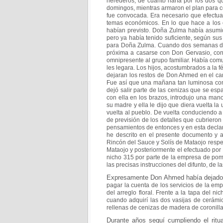
herederos, de
cuánto haría por los dos 
domingos, mientras
armaron el plan para 
fue convocada. Era
necesario que efectuar
temas económicos. En
lo que hace a los
habían previsto. Doña Zulma había
asumi
pero ya había tenido suficiente, según su
para Doña Zulma. Cuando dos semanas 
próxima a casarse con Don Gervasio, con
omnipresente al grupo familiar. Había comu
les legara. Los hijos, acostumbrados a la 
dejaran los restos de Don Ahmed en el c
Fue así que una mañana tan luminosa c
dejó salir parte de las cenizas que se espa
con ella en los brazos, introdujo una ma
su
madre y ella le dijo que diera vuelta l
vuelta al
pueblo. De vuelta conduciendo a 
de
previsión de los detalles que cubrieron
pensamientos
de entonces y en esta decla
he descrito en el
presente documento y a
Rincón del Sauce y Solís de
Mataojo respe
Mataojo y posteriormente el
efectuado por 
nicho 315 por parte de la
empresa de pomp
las precisas instrucciones del
difunto, de la
Expresamente Don Ahmed había dejado i
pagar la
cuenta de los servicios de la em
del arreglo
floral. Frente a la tapa del n
cuando adquirí las dos
vasijas de cerámi
rellenas de cenizas de madera de
coronill
Durante años seguí cumpliendo el ritu