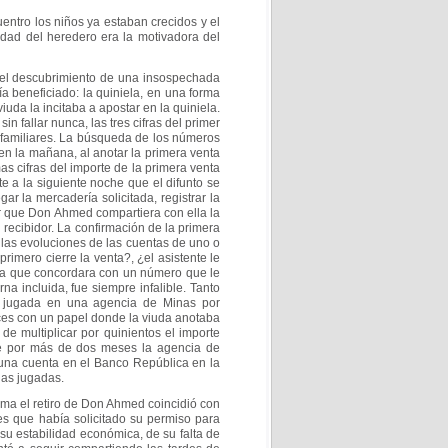
entro los niños ya estaban crecidos y el
dad del heredero era la motivadora del
 el descubrimiento de una insospechada
ía beneficiado: la quiniela, en una forma
uda la incitaba a apostar en la quiniela.
sin fallar nunca, las tres cifras del primer
familiares. La búsqueda de los números
en la mañana, al anotar la primera venta
mas cifras del importe de la primera venta
nte
a la siguiente noche que el difunto se
egar la
mercadería solicitada, registrar la
er que Don
Ahmed compartiera con ella la
l recibidor. La
confirmación de la primera
 las evoluciones de
las cuentas de uno o
 primero cierre la venta?,
¿el asistente le
ra que concordara con un
número que le
rna incluida, fue siempre infalible.
Tanto
a jugada en una agencia de Minas por
es con un papel donde la viuda anotaba
de multiplicar por quinientos el importe
e por más de dos meses la agencia de
 una cuenta en el Banco República en la
las jugadas.
a el retiro de Don Ahmed coincidió con
es que había solicitado su permiso para
su estabilidad económica, de su falta de