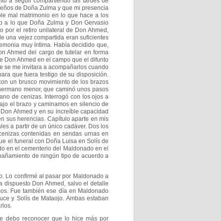
entó a seguir compartiendo las tardes de
ueños de Doña Zulma y que mi presencia
ble mal matrimonio en lo que hace a los
o a lo que Doña Zulma y Don Gervasio
go
por el retiro unilateral de Don Ahmed,
 de una
vejez compartida eran suficientes
ceremonia muy
íntima. Había decidido que,
 Don Ahmed del cargo
de tutelar en forma
s de Don Ahmed en el campo
que el difunto
e se me invitara a
acompañarlos cuando
para que fuera testigo de su
disposición.
y con un brusco movimiento de
los brazos
su hermano menor, que caminó unos
pasos
mano de cenizas. Interrogó con los ojos a
e bajo el brazo y caminamos en silencio de
Don Ahmed y en su increíble capacidad
en sus herencias. Capítulo aparte en mis
les a partir de un único cadáver. Dos los
 cenizas contenidas en sendas urnas en
ue el funeral con Doña Luisa en Solís de
do en el cementerio del Maldonado en el
pañamiento de ningún tipo de acuerdo a
izo. Lo confirmé al pasar por Maldonado a
ía dispuesto Don Ahmed, salvo el detalle
ncos. Fue también ese día en Maldonado
uce y Solís de Mataojo. Ambas estaban
rlos.
e debo reconocer que lo hice más por