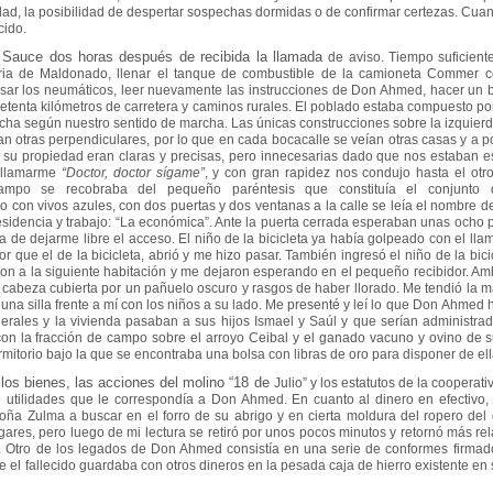
dad, la posibilidad de despertar sospechas dormidas o de confirmar
certezas. Cua
cido.
 Sauce dos horas después de recibida la llamada
de aviso. Tiempo suficient
ria de Maldonado, llenar el tanque de combustible de la camioneta
Commer con
isar los neumáticos, leer nuevamente las instrucciones de Don Ahmed, hacer un
etenta kilómetros de carretera y caminos rurales. El poblado estaba compuesto p
echa
según nuestro sentido de marcha. Las únicas construcciones sobre la izquier
ían otras
perpendiculares, por lo que en cada bocacalle se veían otras casas y a 
a su propiedad eran
claras y precisas, pero innecesarias dado que nos estaban
a llamarme
“Doctor,
doctor sígame”
, y con gran rapidez nos condujo hasta el otr
 campo se recobraba del pequeño
paréntesis que constituía el conjunto 
lo con vivos azules, con dos puertas y dos ventanas a la
calle se leía el nombre 
sidencia y trabajo: “La económica”. Ante la puerta cerrada
esperaban unas ocho p
 de dejarme libre el acceso. El niño de la bicicleta ya había
golpeado con el llam
yor que el de la bicicleta, abrió y me hizo pasar. También ingresó
el niño de la bic
n a la siguiente habitación y me dejaron esperando en el pequeño
recibidor. A
a cabeza cubierta por un pañuelo oscuro y rasgos de haber llorado. Me
tendió la m
una silla frente a mí con los niños a su lado. Me presenté y leí lo que Don
Ahmed ha
erales y la vivienda pasaban a sus hijos Ismael y Saúl y que serían administra
con la
fracción de campo sobre el arroyo Ceibal y el ganado vacuno y ovino de 
rmitorio bajo la que
se encontraba una bolsa con libras de oro para disponer de el
e los bienes, las acciones del molino “18 de
Julio” y los estatutos de la cooperati
e utilidades que le correspondía a Don Ahmed. En
cuanto al dinero en efectivo
oña Zulma a buscar en el forro de su abrigo y en cierta
moldura del ropero del
gares, pero luego de mi lectura se retiró por unos pocos minutos
y retornó más re
a. Otro de los legados de Don Ahmed consistía en una serie de
conformes firmad
 el fallecido guardaba con otros dineros en la pesada caja de hierro
existente en