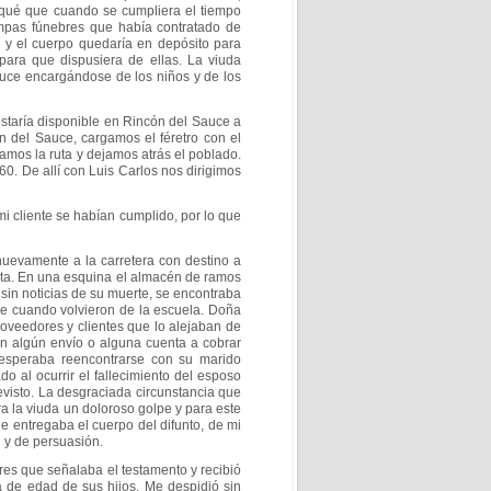
uniqué que cuando
se cumpliera el tiempo
ompas fúnebres que había
contratado de
o y el cuerpo quedaría en depósito
para
 para que dispusiera de ellas. La viuda
uce encargándose de los niños y de los
estaría disponible en Rincón del Sauce a
n del Sauce, cargamos el féretro con el
mamos la ruta y dejamos atrás el poblado.
 60. De allí con Luis Carlos nos dirigimos
i cliente se habían cumplido, por lo que
 nuevamente a la carretera con destino a
alta. En una esquina el almacén de ramos
 sin noticias de su muerte, se encontraba
de cuando volvieron de la escuela. Doña
oveedores y clientes que lo alejaban de
n algún envío o alguna cuenta a cobrar
esperaba reencontrarse con su marido
do al ocurrir
el fallecimiento del esposo
evisto. La
desgraciada circunstancia que
ra la viuda un
doloroso golpe y para este
 le entregaba el
cuerpo del difunto, de mi
 y de persuasión.
ares que señalaba el testamento y recibió
a de edad de sus hijos. Me despidió sin