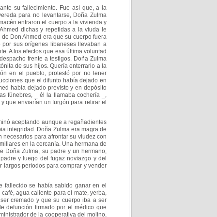
ante su fallecimiento. Fue así que, a la
vereda para no levantarse, Doña Zulma
acén entraron el cuerpo a la vivienda y
Ahmed dichas y repetidas a la viuda le
d
de Don Ahmed era que su cuerpo fuera
o por
sus orígenes libaneses llevaban a
te. A los
efectos que esa última voluntad
 despacho frente a
testigos. Doña Zulma
ónita de sus hijos. Quería
enterrarlo a la
ón en el pueblo, protestó por no tener
rucciones que el difunto había dejado en
ed había dejado previsto y en depósito
 fúnebres, _ él la llamaba cochería _,
 que enviarían un furgón para retirar el
erminó aceptando aunque a regañadientes
opia integridad. Doña Zulma era magra de
n necesarios para afrontar su viudez con
miliares en la cercanía. Una hermana de
a de Doña Zulma, su padre y un hermano,
padre y luego del fugaz noviazgo y del
r largos períodos para comprar y vender
e fallecido se había sabido ganar en el
ó café, agua caliente para el mate, yerba,
 ser cremado y que su cuerpo iba a ser
 de
defunción firmado por el médico que
dministrador
de la cooperativa del molino,