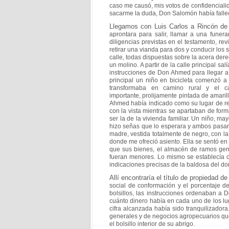
caso me causó, mis votos de
confidenciali
sacarme la duda, Don Salomón
había falle
Llegamos con Luis Carlos a Rincón de
aprontara para salir,
llamar a una funera
diligencias previstas en el testamento,
rev
retirar una vianda para dos y conducir los
s
calle, todas dispuestas sobre la acera der
un molino. A partir de la calle principal sal
instrucciones de Don Ahmed para llegar 
principal un niño en bicicleta comenzó 
transformaba en camino rural y el
importante,
prolijamente pintada de amaril
Ahmed había indicado
como su lugar de re
con la vista mientras se
apartaban de forma
ser la de la vivienda
familiar. Un niño, ma
hizo señas que lo esperara y
ambos pasaro
madre, vestida totalmente de
negro, con l
donde me ofreció asiento. Ella se
sentó en 
que sus bienes, el almacén de ramos
gen
fueran menores. Lo mismo se establecía 
indicaciones precisas de la baldosa del do
Allí encontraría el título de propiedad d
social de
conformación y el porcentaje d
bolsillos, las
instrucciones ordenaban a D
cuánto dinero había
en cada uno de los lu
cifra alcanzada había sido
tranquilizador
generales y de negocios
agropecuarios que
el bolsillo interior de su abrigo.