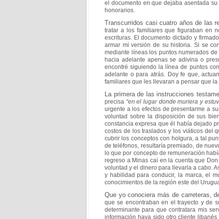
el
documento en que dejaba asentada su ú
honorarios.
Transcurridos casi cuatro años de las r
tratar a los
familiares que figuraban en
escrituras. El documento
dictado y firmado
armar mi versión de su historia. Si
se co
mediante líneas los puntos numerados d
hacia adelante apenas se adivina o pre
encontré siguiendo la línea de puntos c
adelante o para atrás. Doy fe que, actu
familiares que les llevaran a pensar que la
La primera de las instrucciones testa
precisa
“en el
lugar donde muriera y estuv
urgente a los efectos
de presentarme a su
voluntad sobre la
disposición de sus bie
constancia expresa que él había
dejado pr
costos de los traslados y los viáticos del
q
cubrir los conceptos con holgura, a tal pu
de teléfonos, resultaría premiado, de nuev
lo que por concepto de remuneración ha
regreso a Minas caí en la cuenta que Do
voluntad y el dinero para llevarla a cabo. A
y habilidad para conducir, la marca, el 
conocimientos de la región este del Urugu
Que yo conociera más de carreteras, de
que se encontraban
en el trayecto y de s
determinante para que
contratara mis se
información haya sido otro cliente
libanés