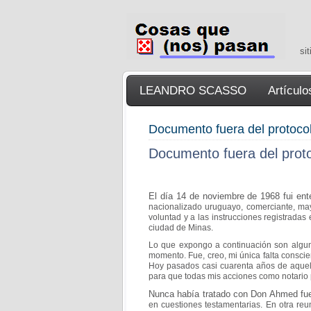
si
LEANDRO SCASSO
Artículo
Documento fuera del protoco
Documento fuera del prot
El día 14 de noviembre de 1968 fui ent
nacionalizado
uruguayo, comerciante, may
voluntad y a las instrucciones
registradas 
ciudad de Minas.
Lo que expongo a continuación son algu
momento.
Fue, creo, mi única falta consc
Hoy
pasados casi cuarenta años de aquel
para que todas
mis acciones como notario 
Nunca había tratado con Don Ahmed fuer
en
cuestiones testamentarias. En otra reu