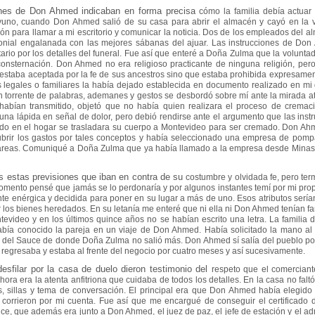
ones de Don Ahmed indicaban en forma precisa
cómo la familia debía actuar 
yuno, cuando Don Ahmed salió de su casa para abrir el
almacén y cayó en la 
ión para llamar a mi escritorio y comunicar la noticia. Dos de los
empleados del alm
nial engalanada con las mejores sábanas del ajuar. Las instrucciones de
Don 
tario por los detalles del funeral. Fue así que enteré a Doña Zulma que la volunta
consternación. Don Ahmed no era religioso practicante de ninguna religión, per
 estaba
aceptada por la fe de sus ancestros sino que estaba prohibida expresamen
s legales o
familiares la había dejado establecida en documento realizado en mi
n torrente de palabras,
ademanes y gestos se desbordó sobre mí ante la mirada at
abían transmitido, objetó que
no había quien realizara el proceso de cremaci
una lápida en señal de dolor, pero debió
rendirse ante el argumento que las inst
ado en el hogar se trasladara su cuerpo a
Montevideo para ser cremado. Don Ahm
brir los gastos por tales conceptos y había
seleccionado una empresa de pompas
tareas. Comuniqué a Doña Zulma que ya había
llamado a la empresa desde Minas y
as estas previsiones que iban en contra de su
costumbre y olvidada fe, pero t
momento pensé que jamás se lo perdonaría y por
algunos instantes temí por mi pr
ente enérgica y decidida para poner en su lugar a más de
uno. Esos atributos sería
r los bienes heredados. En su letanía me enteré que ni ella ni
Don Ahmed tenían fa
tevideo y en los últimos quince años no se habían escrito una
letra. La famili
 había conocido la pareja en un viaje de Don Ahmed. Había solicitado la
mano al 
 del Sauce de donde Doña Zulma no salió más. Don Ahmed sí salía del pueblo
po
,
regresaba y estaba al frente del negocio por cuatro meses y así sucesivamente.
sfilar por la casa de duelo dieron testimonio del
respeto que el comerciant
hora era la atenta anfitriona que cuidaba de todos los detalles.
En la casa no falt
s, sillas y tema de conversación. El principal era que Don Ahmed había
elegido
s
corrieron por mi cuenta. Fue así que me encargué de conseguir el certificado
uce, que
además era junto a Don Ahmed, el juez de paz, el jefe de estación y el a