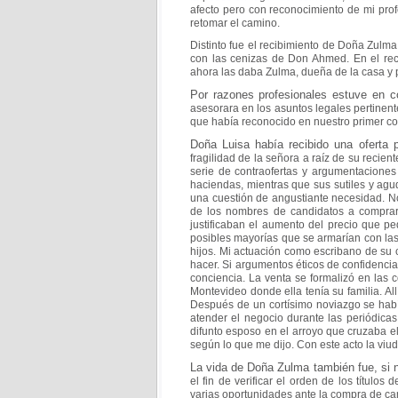
afecto pero con
reconocimiento de mi prof
retomar el camino.
Distinto fue el recibimiento de Doña Zul
con las cenizas de Don Ahmed. En el rec
ahora
las daba Zulma, dueña de la casa y 
Por razones profesionales estuve en c
asesorara en los
asuntos legales pertinen
que había reconocido en
nuestro primer co
Doña Luisa había recibido una oferta
fragilidad de la
señora a raíz de su recien
serie de contraofertas y
argumentaciones
haciendas, mientras que
sus sutiles y ag
una cuestión de
angustiante necesidad. N
de los nombres de
candidatos a compra
justificaban el aumento
del precio que pe
posibles mayorías que se armarían con
la
hijos. Mi actuación como escribano de su
hacer. Si argumentos éticos de
confidenci
conciencia. La venta se
formalizó en las 
Montevideo donde ella tenía su
familia. 
Después de un cortísimo noviazgo se
hab
atender el negocio durante las periódica
difunto esposo en el arroyo que cruzaba 
según lo que me dijo. Con este acto la viud
La vida de Doña Zulma también fue, si n
el fin de
verificar el orden de los título
varias oportunidades
ante la compra de ca