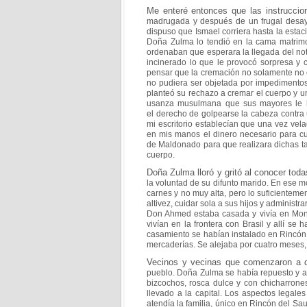
Me enteré entonces que las instrucci
madrugada y
después de un frugal desa
dispuso que Ismael
corriera hasta la estac
Doña Zulma lo tendió en la
cama matrimo
ordenaban que esperara la llegada del
no
incinerado lo que le provocó sorpresa y
pensar que la cremación no solamente no
no pudiera ser objetada por impedimento
planteó su rechazo a cremar el cuerpo y u
usanza musulmana que sus mayores le h
el
derecho de golpearse la cabeza contra 
mi
escritorio establecían que una vez vel
en
mis manos el dinero necesario para cu
de
Maldonado para que realizara dichas 
cuerpo.
Doña Zulma lloró y gritó al conocer tod
la voluntad d
e su difunto marido. En ese 
carnes y no
muy alta, pero lo suficientem
altivez, cuidar sola a
sus hijos y administra
Don Ahmed estaba
casada y vivía en Mon
vivían en la frontera con
Brasil y allí se
casamiento se habían instalado en
Rincón
mercaderías. Se alejaba por cuatro meses
Vecinos y vecinas que comenzaron a de
pueblo. Doña Zulma
se había repuesto y a
bizcochos, rosca dulce y con
chicharrone
llevado a la capital. Los aspectos legale
atendía la familia, único en Rincón del Sa