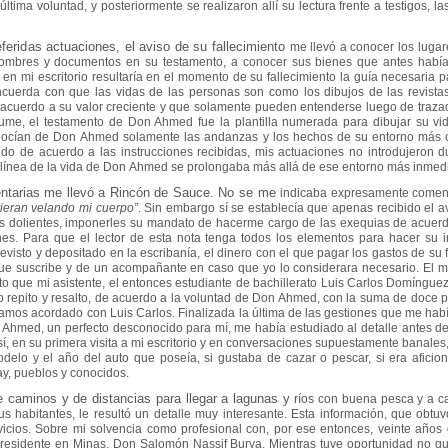
ltima voluntad, y posteriormente se realizaron
allí su lectura frente a testigos, l
eferidas actuaciones, el aviso de su fallecimiento
me llevó a conocer los luga
 nombres y documentos en su testamento, a conocer sus
bienes que antes había
 en mi escritorio resultaría en el momento de su fallecimiento la guía
necesaria p
ncuerda con que las vidas de las personas son como los dibujos de las revist
e acuerdo
a su valor creciente y que solamente pueden entenderse luego de trazad
sume, el
testamento de Don Ahmed fue la plantilla numerada para dibujar su vi
onocían de Don
Ahmed solamente las andanzas y los hechos de su entorno más
ando de acuerdo a las
instrucciones recibidas, mis actuaciones no introdujeron 
 línea de la vida de Don
Ahmed se prolongaba más allá de ese entorno más inmedi
mentarias me llevó a Rincón de Sauce. No se me
indicaba expresamente comenz
ieran velando mi cuerpo”
. Sin embargo sí se establecía
que apenas recibido el a
s dolientes, imponerles su mandato de hacerme cargo de las
exequias de acuerdo
nes. Para que el lector de esta nota tenga todos los elementos
para hacer su i
evisto y depositado en la escribanía, el dinero con el que pagar los gastos de
su 
ue suscribe y de un acompañante en caso que yo lo considerara necesario. El 
nto que
mi asistente, el entonces estudiante de bachillerato Luis Carlos Domíngue
o repito
y resalto, de acuerdo a la voluntad de Don Ahmed, con la suma de doce
bíamos
acordado con Luis Carlos. Finalizada la última de las gestiones que me hab
n
Ahmed, un perfecto desconocido para mí, me había estudiado al detalle antes d
sí,
en su primera visita a mi escritorio y en conversaciones supuestamente banale
modelo y el
año del auto que poseía, si gustaba de cazar o pescar, si era afici
ay, pueblos y conocidos.
 caminos y de distancias para llegar a lagunas y
ríos con buena pesca y a c
us habitantes, le resultó un detalle muy interesante. Esta
información, que obtuv
rvicios. Sobre mi solvencia como profesional con, por ese entonces,
veinte años 
 residente en Minas, Don Salomón Nassif Burya. Mientras tuve oportunidad no
qu