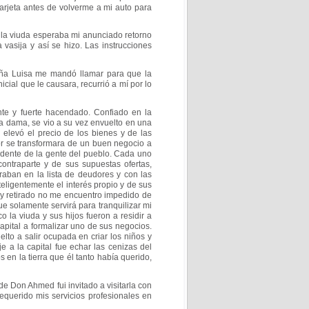
arjeta antes de volverme a mi auto para
, la viuda esperaba mi anunciado
retorno
 vasija y así se hizo. Las instrucciones
a Luisa me mandó llamar para que la
icial que le causara, recurrió a mí por lo
nte y fuerte hacendado. Confiado en la
 dama, se vio a su vez envuelto en una
elevó el precio de los bienes y de las
r se transformara de un buen negocio a
idente de la gente del pueblo. Cada uno
ontraparte y de sus supuestas ofertas,
raban en la lista de deudores y con las
teligentemente el interés propio y de sus
oy
retirado no me encuentro impedido de
 solamente servirá para tranquilizar mi
o la viuda y sus hijos fueron a residir a
capital a formalizar uno de sus negocios.
uelto
a salir ocupada en criar los niños y
e a la capital fue
echar las cenizas del
 en la tierra que él tanto
había querido,
de Don Ahmed fui invitado a visitarla con
querido mis servicios profesionales en